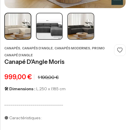
,
,
,
CANAPÉS
CANAPÉS D'ANGLE
CANAPÉS MODERNES
PROMO
CANAPÉ D'ANGLE
Canapé D’Angle Moris
200,00
€
999,00
€
1 199,00
€
-
🛠️ Dimensions :
L.250 x l.185 cm
_____________________________
⚫️ Caractéristiques :