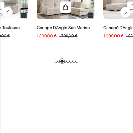
Canapé D’Angle San Marino
Canapé D’Angle Colette
1 399,00
€
1 699,00
€
1 799,00
€
1 899,00
€
-
400,00
€
-
200,00
€