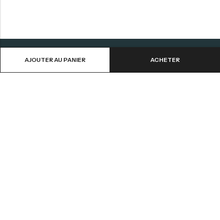
AJOUTER AU PANIER
ACHETER
Aide
Informations
Contactez-nous
CGV
Livraison et Retours
Mentions Légales
Mon Compte
Politique de Confidentialité
© 2026
Malex Interieur
. Tout Droits Réservés