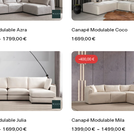
ulable Azra
Canapé Modulable Coco
–
1 799,00
€
1 699,00
€
-
100,00
€
-
400,00
€
lable Julia
Canapé Modulable Mila
–
1 699,00
€
1 399,00
€
–
1 499,00
€
-
300,00
€
-