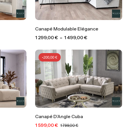
Canapé Modulable Elégance
1 299,00
€
–
1 499,00
€
-
400,00
€
-
200,00
€
Canapé D’Angle Cuba
1 599,00
€
400,00
€
-
200,00
€
1 799,00
€