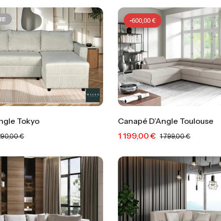
RE
-
600,00
€
ngle Tokyo
Canapé D’Angle Toulouse
1 199,00
€
-
600,00
€
-
600,0
 290,00
€
1 799,00
€