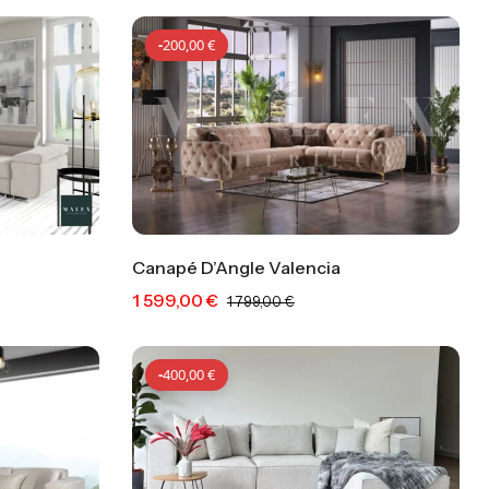
-
200,00
€
Canapé D’Angle Valencia
1 599,00
€
0
€
-
200,00
€
1 799,00
€
-
400,00
€