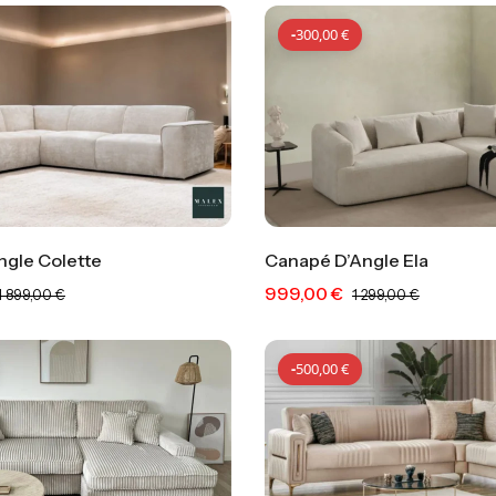
-
300,00
€
ngle Colette
Canapé D’Angle Ela
999,00
€
-
200,00
€
-
300,00
1 899,00
€
1 299,00
€
-
500,00
€