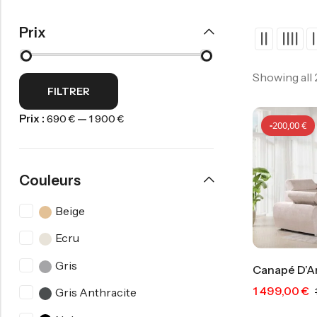
Prix
Showing all
FILTRER
Prix :
—
690 €
1 900 €
-
200,00
€
Couleurs
Beige
Ecru
Gris
Canapé D’A
1 499,00
€
Gris Anthracite