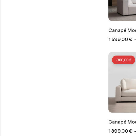
Canapé Mod
1 599,00
€
-
300,00
€
Canapé Modu
1 399,00
€