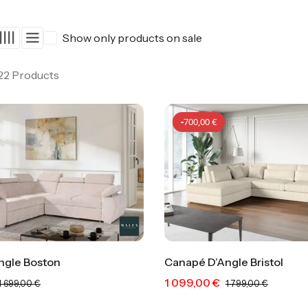
Show only products on sale
 22 Products
-
700,00
€
ngle Boston
Canapé D’Angle Bristol
1 099,00
€
-
200,00
€
-
700,
1 699,00
€
1 799,00
€