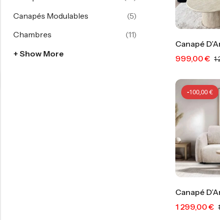
Canapés Modulables
(5)
Chambres
(11)
Canapé D’An
+ Show More
999,00
€
1
-
100,00
€
Canapé D’A
1 299,00
€