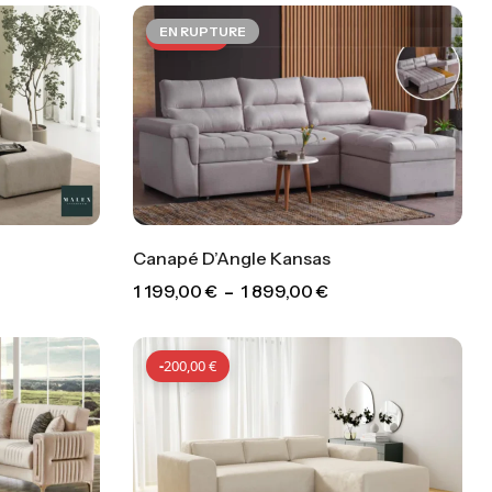
EN RUPTURE
-
400,00
€
Canapé D’Angle Kansas
1 199,00
€
–
1 899,00
€
€
-
400,00
€
-
200,00
€