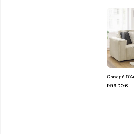
Canapé D’An
999,00
€