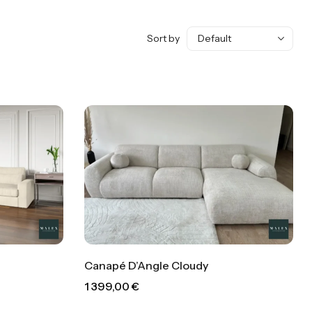
Sort by
Canapé D’Angle Cloudy
1 399,00
€
00
€