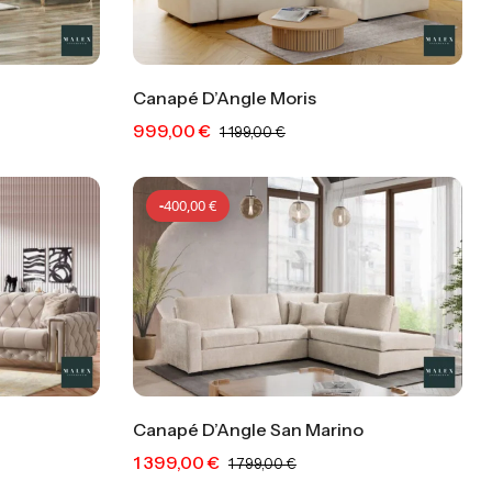
Canapé D’Angle Moris
999,00
€
0
€
-
200,00
€
1 199,00
€
-
400,00
€
Canapé D’Angle San Marino
1 399,00
€
00
€
-
400,00
€
1 799,00
€