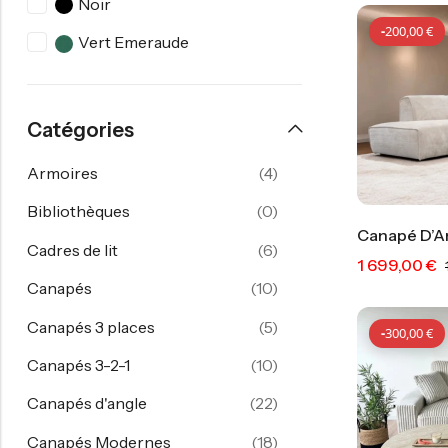
Noir
-
200,00
€
Vert Emeraude
Catégories
Armoires
(4)
Bibliothèques
(0)
Canapé D’A
Cadres de lit
(6)
1 699,00
€
Canapés
(10)
Canapés 3 places
(5)
-
300,00
€
Canapés 3-2-1
(10)
Canapés d'angle
(22)
Canapés Modernes
(18)