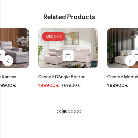
Related Products
-
200,00
€
Canapé D’Angle Boston
Canapé Modulable Coco
1 499,00
€
1 699,00
€
1 699,00
€
-
200,00
€