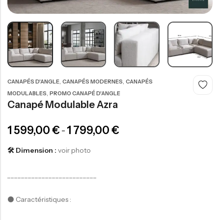
,
,
CANAPÉS D'ANGLE
CANAPÉS MODERNES
CANAPÉS
,
MODULABLES
PROMO CANAPÉ D'ANGLE
Canapé Modulable Azra
100,00
€
1 599,00
€
1 799,00
€
–
-
🛠️ Dimension :
voir photo
__________________________
⚫️ Caractéristiques :