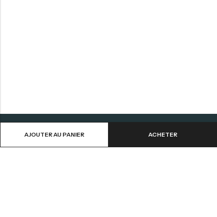
AJOUTER AU PANIER
ACHETER
Aide
Informations
Contactez-nous
CGV
Livraison et Retours
Mentions Légales
Mon Compte
Politique de Confidentialité