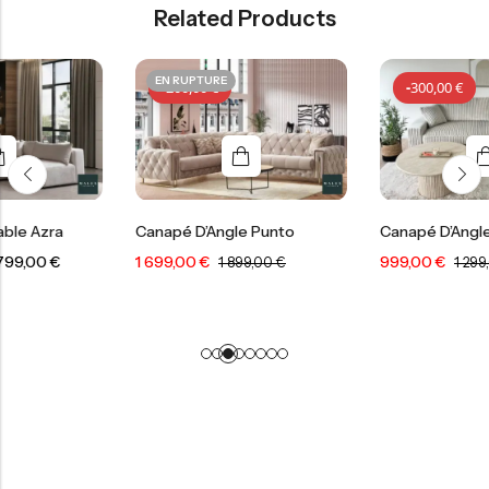
Related Products
EN RUPTURE
-
200,00
€
-
300,00
€
Canapé D’Angle Punto
Canapé D’Angle Mini Brist
1 699,00
€
999,00
€
1 899,00
€
1 299,00
€
-
200,00
€
-
300,00
€