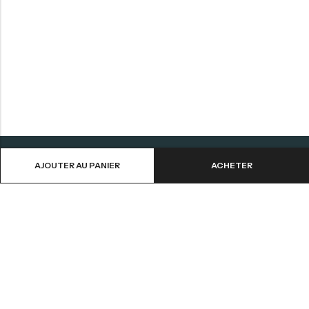
AJOUTER AU PANIER
ACHETER
Aide
Informations
Contactez-nous
CGV
Livraison et Retours
Mentions Légales
Mon Compte
Politique de Confidentialité