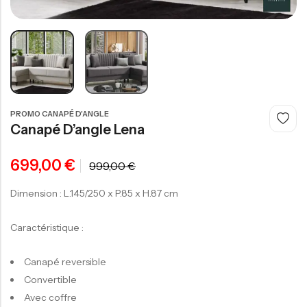
PROMO CANAPÉ D'ANGLE
Canapé D’angle Lena
300,00
€
699,00
€
999,00
€
-
Dimension : L.145/250 x P.85 x H.87 cm
Caractéristique :
Canapé reversible
Convertible
Avec coffre