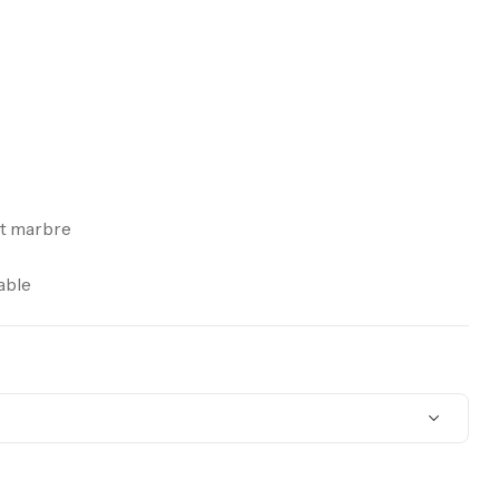
et marbre
able