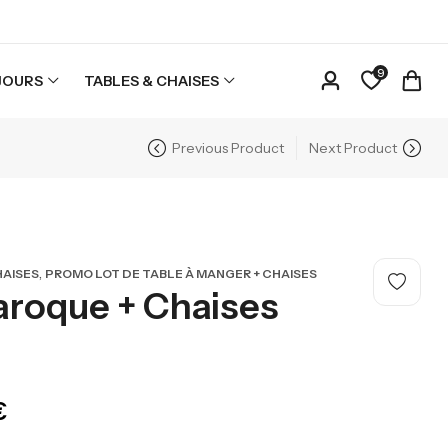
9
JOURS
TABLES & CHAISES
Previous Product
Next Product
,
HAISES
PROMO LOT DE TABLE À MANGER + CHAISES
roque + Chaises
234,00
€
€
-