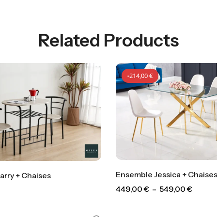
Related Products
-
214,00
€
rry + Chaises
449,00
€
–
549,00
€
-
214