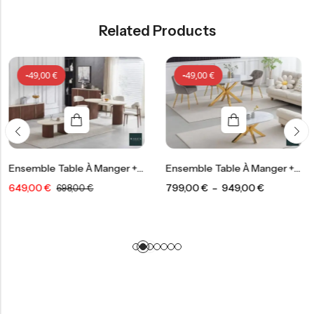
Related Products
-
49,00
€
-
19,00
€
Ensemble Table À Manger + Table Basse Calypso
Ensemble Table À Manger + Table Basse Ophélia
799,00
€
–
949,00
€
329,00
€
698,00
€
-
49,00
€
-
19,00
€