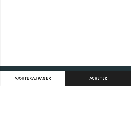
AJOUTER AU PANIER
ACHETER
Aide
Informations
Contactez-nous
CGV
Livraison et Retours
Mentions Légales
Mon Compte
Politique de Confidentialité