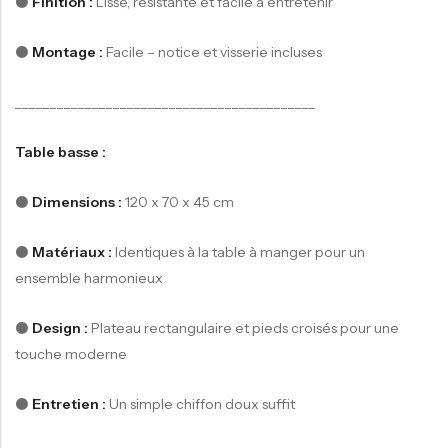
⚫️
Finition :
Lisse, résistante et facile à entretenir
⚫️
Montage :
Facile – notice et visserie incluses
___________________________________________
Table basse :
⚫️
Dimensions :
120 x 70 x 45 cm
⚫️
Matériaux :
Identiques à la table à manger pour un
ensemble harmonieux
⚫️
Design :
Plateau rectangulaire et pieds croisés pour une
touche moderne
⚫️
Entretien :
Un simple chiffon doux suffit