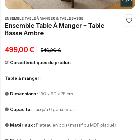
ENSEMBLE TABLE À MANGER & TABLE BASSE
Ensemble Table À Manger + Table
Basse Ambre
50,00
€
499,00
€
549,00
€
-
🛠️
Caractéristiques du produit
Table à manger :
⚫️
Dimensions :
150 x 90 x 75 cm
⚫️
Capacité :
Jusqu’à 6 personnes
⚫️
Matériaux :
Plateau en bois (massif ou MDF plaqué)