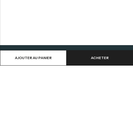
AJOUTER AU PANIER
ACHETER
Aide
Informations
Contactez-nous
CGV
Livraison et Retours
Mentions Légales
Mon Compte
Politique de Confidentialité