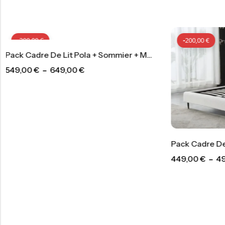
-
200,00
€
Pack Cadre De Lit Pola + Sommier + Matelas
0
€
Pack Cadre De Lit Nuage + Sommier + Matelas
449,00
€
–
499,00
€
3
-
200,00
€