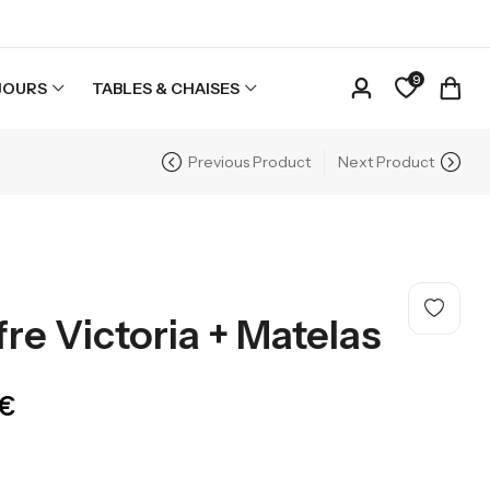
9
JOURS
TABLES & CHAISES
Previous Product
Next Product
fre Victoria + Matelas
200,00
€
€
-