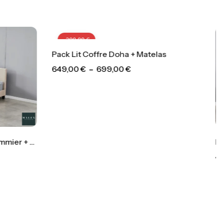
-
200,00
€
Doha + Matelas
,00
€
-
200,00
€
Pack Lit Coffre Simply + Matelas
499,00
€
–
529,00
€
-
200,00
€