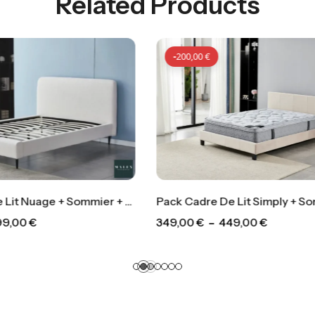
Related Products
-
200,00
€
-
200,00
€
Pack Lit Coffre 
649,00
€
–
699
Pack Cadre De Lit Simply + Sommier + Matelas
49,00
€
–
449,00
€
-
200,00
€