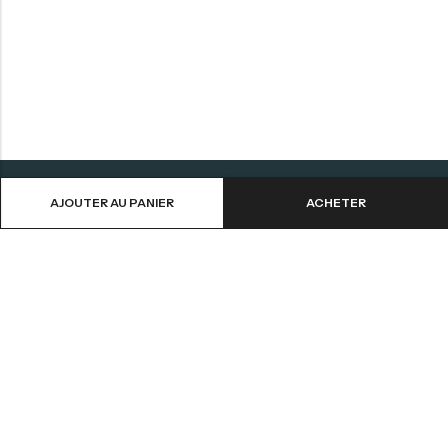
AJOUTER AU PANIER
ACHETER
Aide
Informations
Contactez-nous
CGV
Livraison et Retours
Mentions Légales
Mon Compte
Politique de Confidentialité