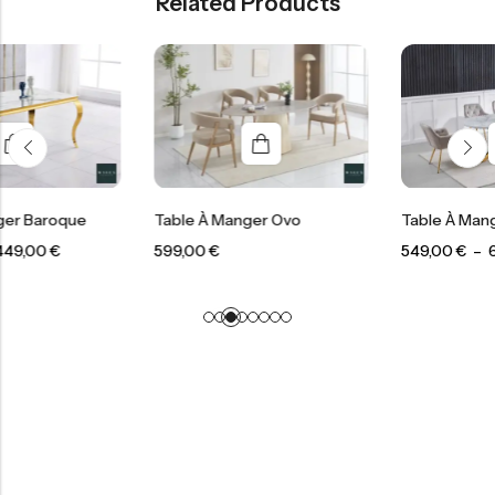
Related Products
e
Table À Manger Ovo
Table À Manger Ophelia
599,00
€
549,00
€
–
649,00
€