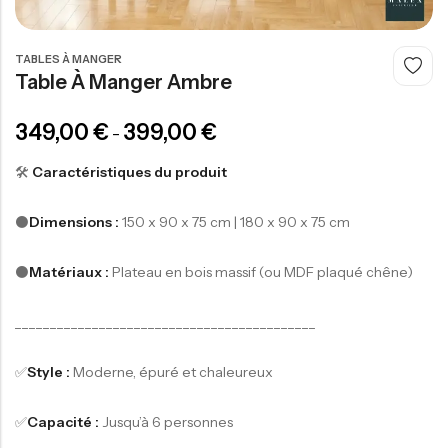
TABLES À MANGER
Table À Manger Ambre
349,00
€
399,00
€
–
🛠️
Caractéristiques du produit
⚫️
Dimensions :
150 x 90 x 75 cm
| 180 x 90 x 75 cm
⚫️
Matériaux :
Plateau en bois massif (ou MDF plaqué chêne)
___________________________________________
✅
Style :
Moderne, épuré et chaleureux
✅
Capacité :
Jusqu’à 6 personnes