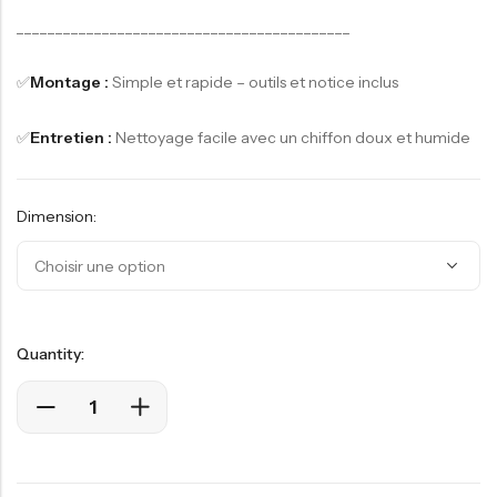
___________________________________________
✅
Montage :
Simple et rapide – outils et notice inclus
✅
Entretien :
Nettoyage facile avec un chiffon doux et humide
Dimension:
Quantity: