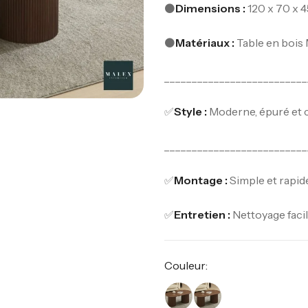
⚫️
Dimensions :
120 x 70 x 
⚫️
Matériaux :
Table en bois 
__________________________
✅
Style :
Moderne, épuré et 
__________________________
✅
Montage :
Simple et rapide
✅
Entretien :
Nettoyage facil
Couleur: