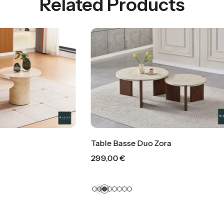
Related Products
sse Duo Zora
Table Basse Nuj
299,00
€