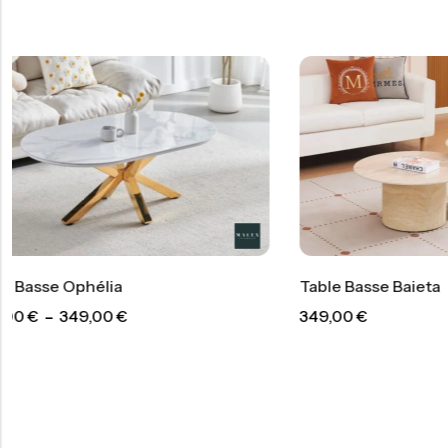
Table Basse Baieta
Table Ba
349,00
€
299,00
€