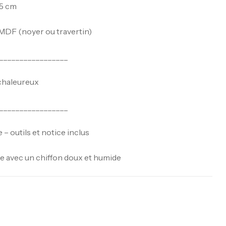
45 cm
MDF (noyer ou travertin)
_________________
chaleureux
_________________
 – outils et notice inclus
e avec un chiffon doux et humide