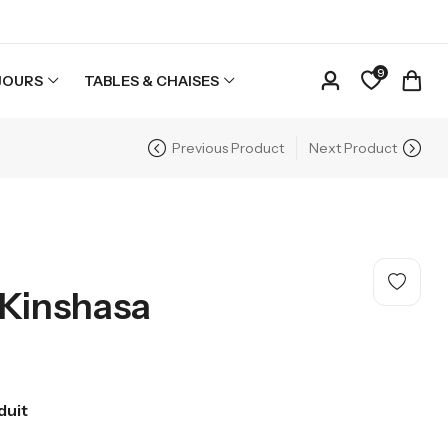
9
JOURS
TABLES & CHAISES
Previous Product
Next Product
 Kinshasa
duit