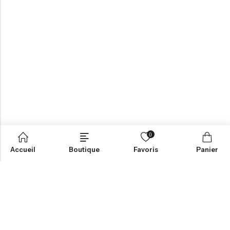
0
Accueil
Boutique
Favoris
Panier
Aide
Informations
Contactez-nous
CGV
Livraison et Retours
Mentions Légales
Mon Compte
Politique de Confidentialité