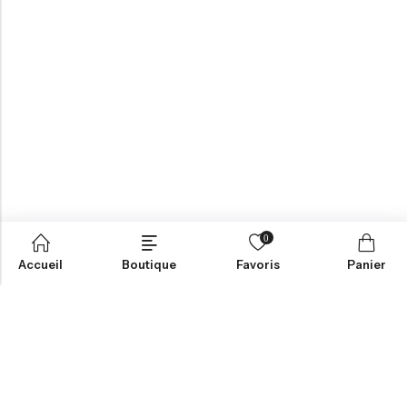
0
Accueil
Boutique
Favoris
Panier
Aide
Informations
Contactez-nous
CGV
Livraison et Retours
Mentions Légales
Mon Compte
Politique de Confidentialité