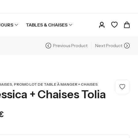
JOURS
TABLES & CHAISES
Previous Product
Next Product
,
HAISES
PROMO LOT DE TABLE À MANGER + CHAISES
sica + Chaises Tolia
200,00
€
€
-