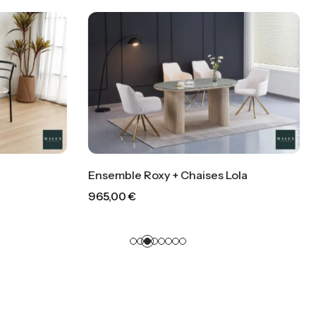
Ensemble Joséphine + Ch
Roxy + Chaises Lola
849,00
€
–
1 049,00
€