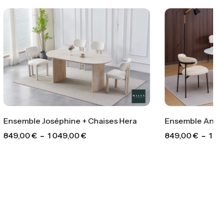
aises Hera
Ensemble Anna + Chaises Lulu
849,00
€
–
1 049,00
€