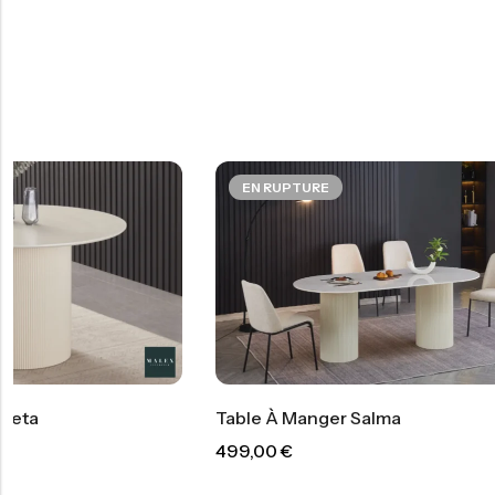
EN RUPTURE
Table À 
Table À Manger Salma
399,00
€
499,00
€