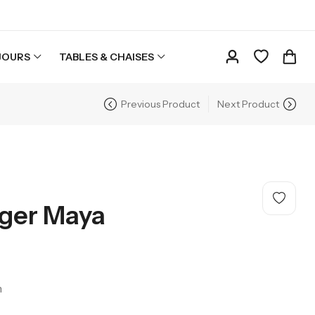
JOURS
TABLES & CHAISES
Previous Product
Next Product
ger Maya
m