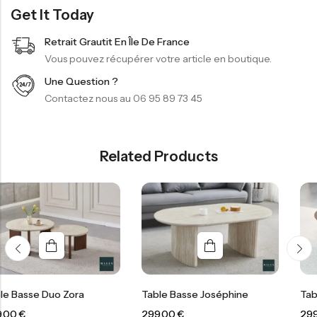
Get It Today
Retrait Grautit En Île De France
Vous pouvez récupérer votre article en boutique.
Une Question ?
Contactez nous au 06 95 89 73 45
Related Products
 Zora
Table Basse Joséphine
Table Basse Icon
299,00
€
299,00
€