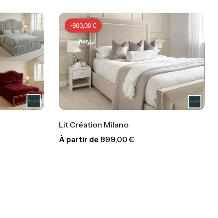
-
300,00
€
Lit Création Milano
À partir de
899,00
€
00
€
-
300,00
€