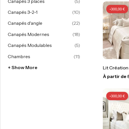
Canapés 3 places
(5)
-
300,00
€
Canapés 3-2-1
(10)
Canapés d'angle
(22)
Canapés Modernes
(18)
Canapés Modulables
(5)
Chambres
(11)
+ Show More
Lit Créatio
À partir de
-
300,00
€