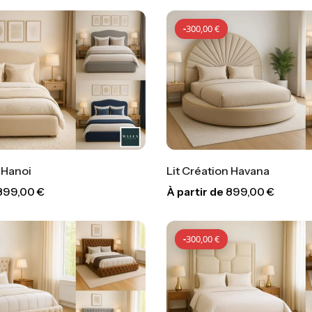
-
300,00
€
 Hanoi
Lit Création Havana
899,00
€
À partir de
899,00
€
-
300,00
€
-
300,
-
300,00
€