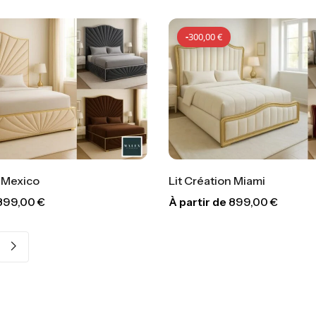
-
300,00
€
n Mexico
Lit Création Miami
899,00
€
À partir de
899,00
€
-
300,00
€
-
300,