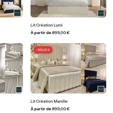
Lit Création Lumi
À partir de
899,00
€
00
€
-
300,00
€
-
300,00
€
Lit Création Manille
À partir de
899,00
€
00
€
-
300,00
€