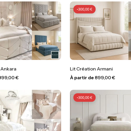
-
300,00
€
n Ankara
Lit Création Armani
899,00
€
À partir de
899,00
€
-
300,00
€
-
300,
-
300,00
€