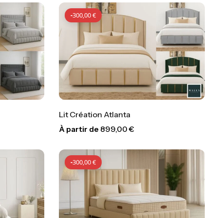
-
300,00
€
Lit Création Atlanta
À partir de
899,00
€
00
€
-
300,00
€
-
300,00
€