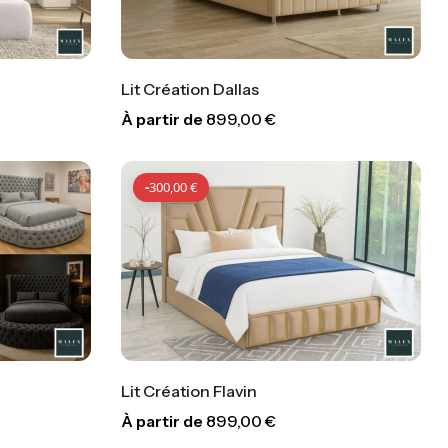
Lit Création Dallas
À partir de
899,00
€
00
€
-
300,00
€
-
300,00
€
Lit Création Flavin
À partir de
899,00
€
00
€
-
300,00
€