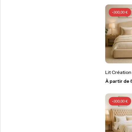
-
300,00
€
Lit Création
À partir de
-
300,00
€