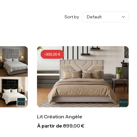
Sort by
-
300,00
€
Lit Création Angèle
À partir de
899,00
€
00
€
-
300,00
€