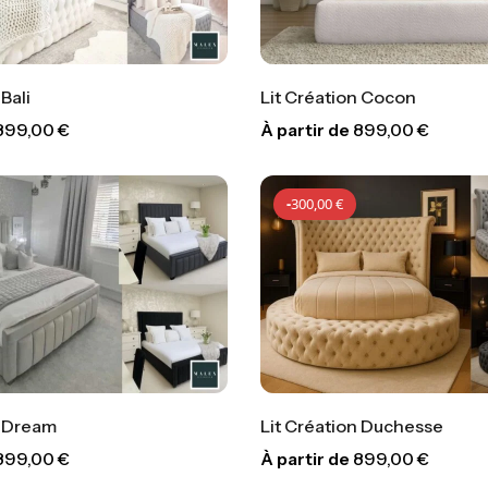
Bali
Lit Création Cocon
899,00
€
À partir de
899,00
€
-
300,00
€
-
300,
-
300,00
€
n Dream
Lit Création Duchesse
899,00
€
À partir de
899,00
€
-
300,00
€
-
300,