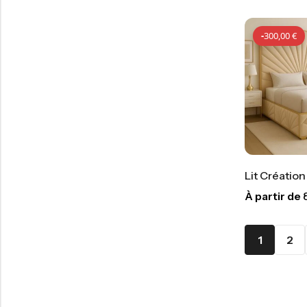
-
300,00
€
Lit Créatio
À partir de
1
2