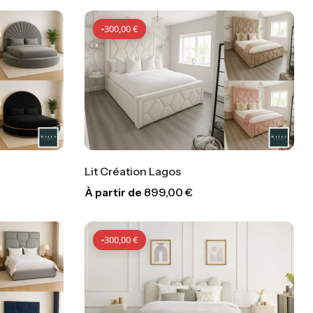
-
300,00
€
Lit Création Lagos
À partir de
899,00
€
00
€
-
300,00
€
-
300,00
€