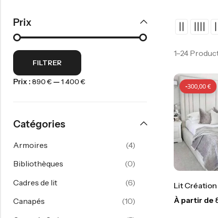
Prix
1–24 Produc
FILTRER
Prix :
—
890 €
1 400 €
-
300,00
€
Catégories
Armoires
(4)
Bibliothèques
(0)
Cadres de lit
(6)
Lit Créatio
À partir de
Canapés
(10)