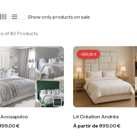
Show only products on sale
ts of 40 Products
-
300,00
€
n Accuapulco
Lit Création Andréa
899,00
€
À partir de
899,00
€
-
300,00
€
-
300,