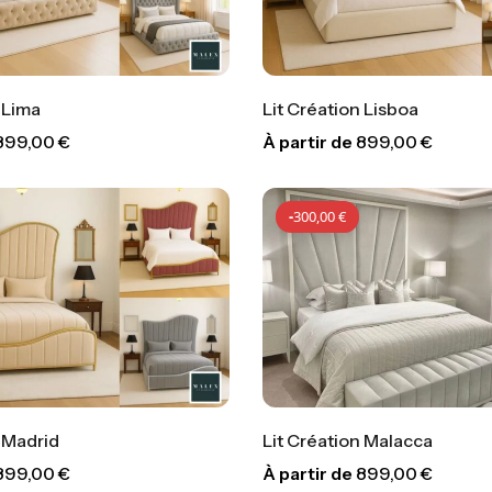
 Lima
Lit Création Lisboa
899,00
€
À partir de
899,00
€
-
300,00
€
-
300,
-
300,00
€
n Madrid
Lit Création Malacca
899,00
€
À partir de
899,00
€
-
300,00
€
-
300,