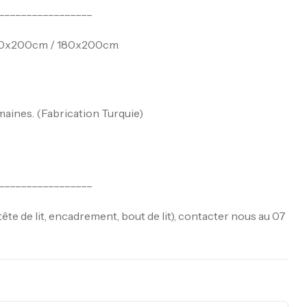
_________________
160x200cm / 180x200cm
ines. (Fabrication Turquie)
_________________
ête de lit, encadrement, bout de lit), contacter nous au 07