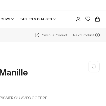
JOURS
TABLES & CHAISES
Previous Product
Next Product
 Manille
300,00
€
PISSIER OU AVEC COFFRE