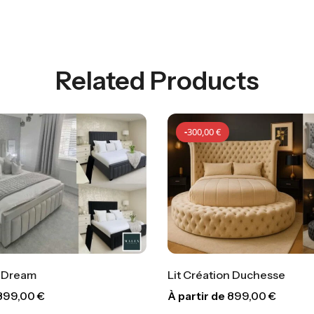
Related Products
-
300,00
€
-
300,00
€
Lit Création Duchesse
Lit Création Sol
À partir de
899,00
€
À partir de
89
-
300,00
€