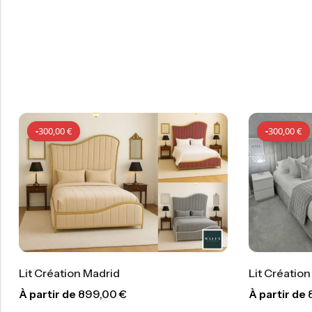
-
300,00
€
Lit Création Dream
À partir de
899,00
€
00
€
-
300,00
€