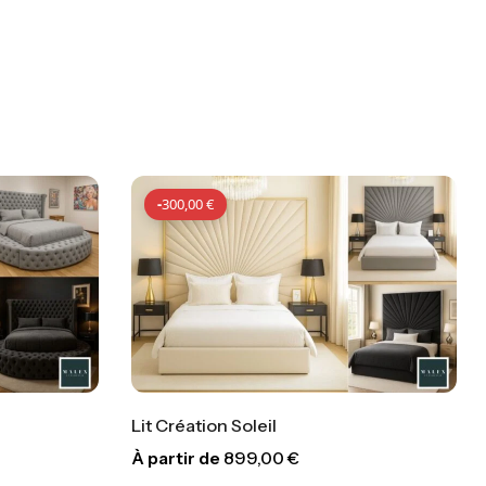
-
300,00
€
eil
Lit Création Armani
9,00
€
À partir de
899,00
€
-
300,00
€
-
300,00
€