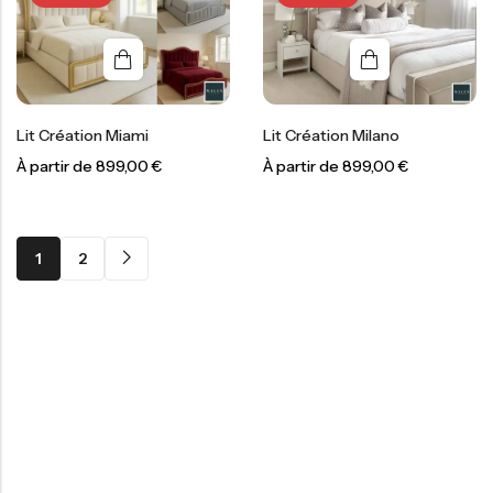
Lit Création Miami
Lit Création Milano
À partir de
899,00
€
À partir de
899,00
€
-
300,00
€
-
300,00
€
1
2