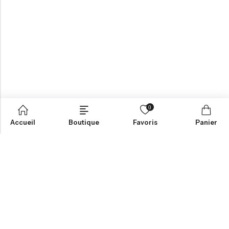
0
Accueil
Boutique
Favoris
Panier
Aide
Informations
Contactez-nous
CGV
Livraison et Retours
Mentions Légales
Mon Compte
Politique de Confidentialité