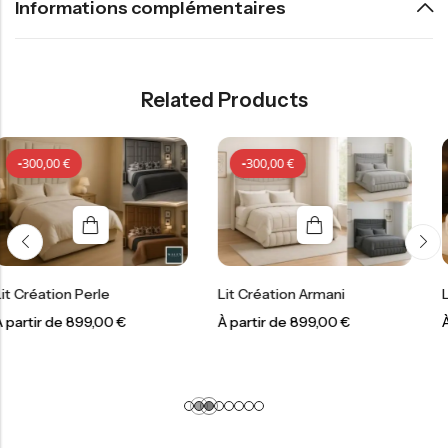
Informations complémentaires
Related Products
-
300,00
€
-
300,00
€
le
Lit Création Armani
Lit Création D
,00
€
À partir de
899,00
€
À partir de
899
-
300,00
€
-
300,00
€