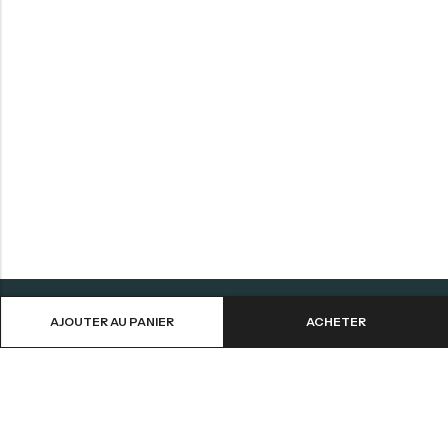
AJOUTER AU PANIER
ACHETER
Aide
Informations
Contactez-nous
CGV
Livraison et Retours
Mentions Légales