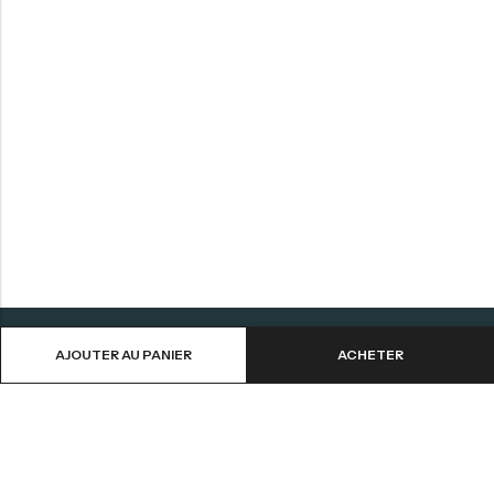
AJOUTER AU PANIER
ACHETER
Aide
Informations
Contactez-nous
CGV
Livraison et Retours
Mentions Légales