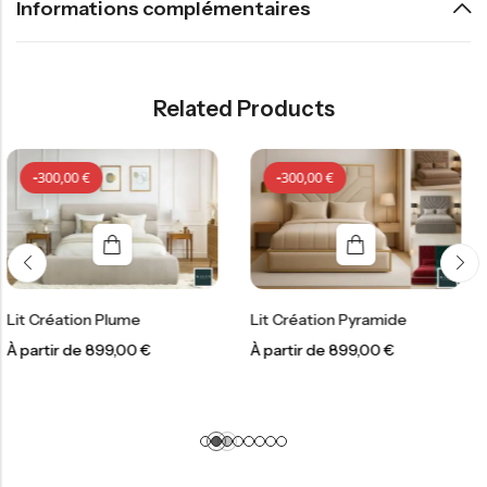
Informations complémentaires
Related Products
0
€
-
300,00
€
-
300,0
ion Plume
Lit Création Pyramide
Lit Créati
e
899,00
€
À partir de
899,00
€
À partir d
€
-
300,00
€
-
300,00